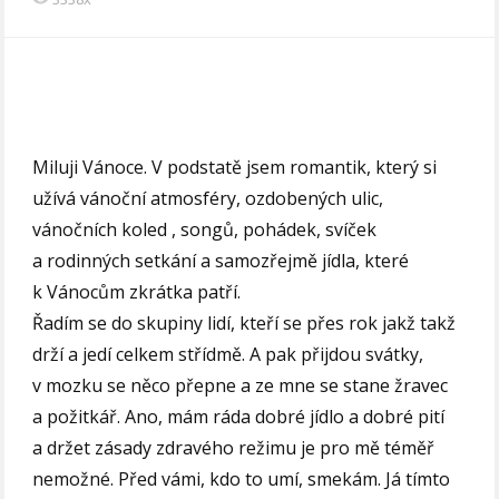
Miluji Vánoce. V podstatě jsem romantik, který si
užívá vánoční atmosféry, ozdobených ulic,
vánočních koled , songů, pohádek, svíček
a rodinných setkání a samozřejmě jídla, které
k Vánocům zkrátka patří.
Řadím se do skupiny lidí, kteří se přes rok jakž takž
drží a jedí celkem střídmě. A pak přijdou svátky,
v mozku se něco přepne a ze mne se stane žravec
a požitkář. Ano, mám ráda dobré jídlo a dobré pití
a držet zásady zdravého režimu je pro mě téměř
nemožné. Před vámi, kdo to umí, smekám. Já tímto