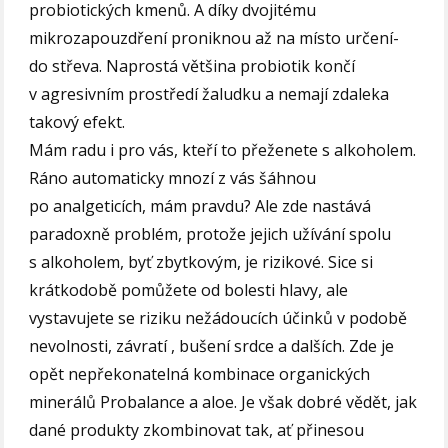
probiotických kmenů. A díky dvojitému
mikrozapouzdření proniknou až na místo určení-
do střeva. Naprostá většina probiotik končí
v agresivním prostředí žaludku a nemají zdaleka
takový efekt.
Mám radu i pro vás, kteří to přeženete s alkoholem.
Ráno automaticky mnozí z vás šáhnou
po analgeticích, mám pravdu? Ale zde nastává
paradoxně problém, protože jejich užívání spolu
s alkoholem, byť zbytkovým, je rizikové. Sice si
krátkodobě pomůžete od bolesti hlavy, ale
vystavujete se riziku nežádoucích účinků v podobě
nevolnosti, závratí , bušení srdce a dalších. Zde je
opět nepřekonatelná kombinace organických
minerálů Probalance a aloe. Je však dobré vědět, jak
dané produkty zkombinovat tak, ať přinesou