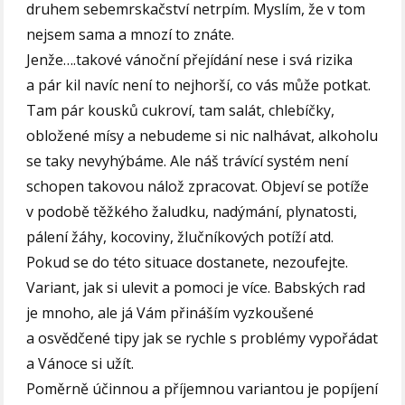
druhem sebemrskačství netrpím. Myslím, že v tom
nejsem sama a mnozí to znáte.
Jenže….takové vánoční přejídání nese i svá rizika
a pár kil navíc není to nejhorší, co vás může potkat.
Tam pár kousků cukroví, tam salát, chlebíčky,
obložené mísy a nebudeme si nic nalhávat, alkoholu
se taky nevyhýbáme. Ale náš trávící systém není
schopen takovou nálož zpracovat. Objeví se potíže
v podobě těžkého žaludku, nadýmání, plynatosti,
pálení žáhy, kocoviny, žlučníkových potíží atd.
Pokud se do této situace dostanete, nezoufejte.
Variant, jak si ulevit a pomoci je více. Babských rad
je mnoho, ale já Vám přináším vyzkoušené
a osvědčené tipy jak se rychle s problémy vypořádat
a Vánoce si užít.
Poměrně účinnou a příjemnou variantou je popíjení