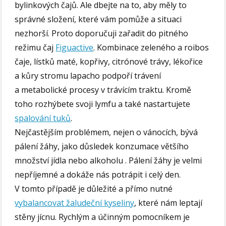
bylinkových čajů. Ale dbejte na to, aby měly to
správné složení, které vám pomůže a situaci
nezhorší. Proto doporučuji zařadit do pitného
režimu čaj
Figuactive
. Kombinace zeleného a roibos
čaje, lístků maté, kopřivy, citrónové trávy, lékořice
a kůry stromu lapacho podpoří trávení
a metabolické procesy v trávícím traktu. Kromě
toho rozhýbete svoji lymfu a také nastartujete
spalování tuků
.
Nejčastějším problémem, nejen o vánocích, bývá
pálení žáhy, jako důsledek konzumace většího
množství jídla nebo alkoholu . Pálení žáhy je velmi
nepříjemné a dokáže nás potrápit i celý den.
V tomto případě je důležité a přímo nutné
vybalancovat žaludeční kyseliny
, které nám leptají
stěny jícnu. Rychlým a účinným pomocníkem je