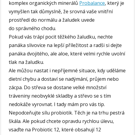
komplex organických minerálů
Probalance
, který je
vymyšlen tak důmyslně, že srovná vaše vnitřní
prostředí do normálu a žaludek uvede
do správného chodu.
Pokud vás trápí pocit těžkého žaludku, nechte
panáka slivovice na lepší příležitost a radši si dejte
panáka dvojitého, ale aloe, které velmi rychle uvolní
tlak na žaludku.
Ale můžou nastat i nepříjemné situace, kdy uděláme
dietní chybu a dostaví se nadýmání, průjem nebo
zácpa. Do střeva se dostane velké množství
tráveniny neobvyklé skladby a střevo se s tím
nedokáže vyrovnat. I tady mám pro vás tip.
Nepodceňujte sílu probiotik. Těch je na trhu pestrá
škála. Ale pokud chcete opravdu rychlou úlevu,
vsaďte na Probiotic 12, které obsahují 12