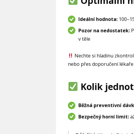
Optimální hl
Ideální hodnota:
100–15
Pozor na nedostatek:
P
v těle
Nechte si hladinu zkontrol
nebo přes doporučení lékaře
Kolik jednot
Běžná preventivní dávk
Bezpečný horní limit:
až