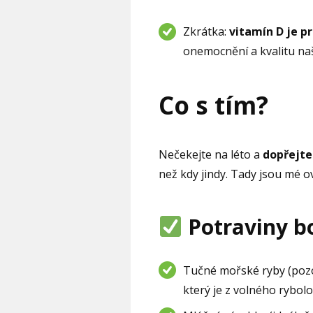
Zkrátka:
vitamín D je p
onemocnění a kvalitu na
Co s tím?
Nečekejte na léto a
dopřejte 
než kdy jindy. Tady jsou mé o
Potraviny b
Tučné mořské ryby (pozor
který je z volného rybolo