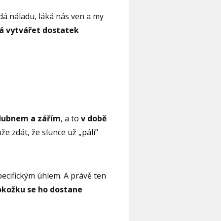
edá náladu, láká nás ven a my
íná vytvářet dostatek
 dubnem a zářím
, a to
v době
e zdát, že slunce už „pálí“
pecifickým úhlem. A právě ten
okožku se ho dostane