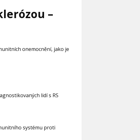
klerózou –
imunitních onemocnění, jako je
 diagnostikovaných lidí s RS
munitního systému proti