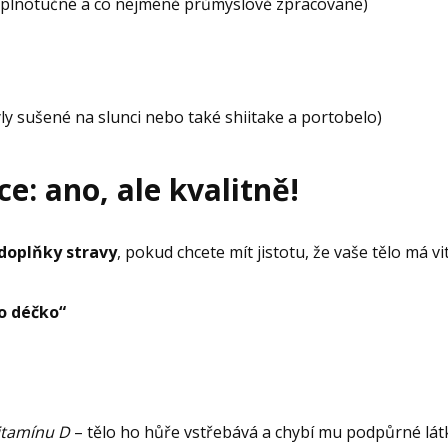
 plnotučné a co nejméně průmyslově zpracované)
ly sušené na slunci nebo také shiitake a portobelo)
: ano, ale kvalitně!
 doplňky stravy
, pokud chcete mít jistotu, že vaše tělo má 
ko déčko“
itamínu D
– tělo ho hůře vstřebává a chybí mu podpůrné lát