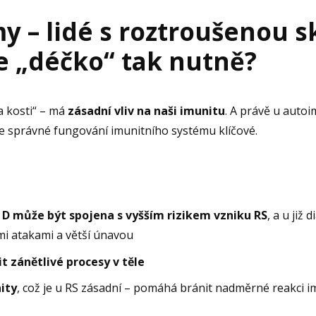
y – lidé s roztroušenou s
 „déčko“ tak nutně?
a kosti“ – má
zásadní vliv na naši imunitu
. A právě u auto
 je správné fungování imunitního systému klíčové.
 D může být spojena s vyšším rizikem vzniku RS
, a u již
mi atakami a větší únavou
 zánětlivé procesy v těle
ity
, což je u RS zásadní – pomáhá bránit nadměrné reakci i