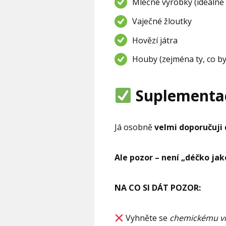
Mléčné výrobky (ideálně
Vaječné žloutky
Hovězí játra
Houby (zejména ty, co by
Suplementace
Já osobně
velmi doporučuji
Ale pozor – není „déčko ja
NA CO SI DÁT POZOR:
Vyhněte se
chemickému v