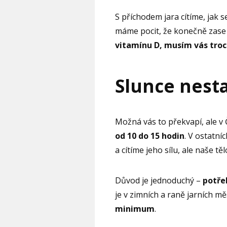
S příchodem jara cítíme, jak s
máme pocit, že konečně zas
vitamínu D, musím vás troc
Slunce nesta
Možná vás to překvapí, ale v
od 10 do 15 hodin
. V ostatní
a cítíme jeho sílu, ale naše tě
Důvod je jednoduchý –
potře
je v zimních a raně jarních mě
minimum
.