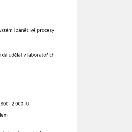
stém i zánětlivé procesy
 dá udělat v laboratořích
 800- 2 000 IU
edem