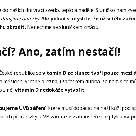
e do našich dní vrací světlo, teplo a naděje. Sluníčko nám zv
e
dobíjíme baterky
.
Ale pokud si myslíte, že už si tělo zač
hu zbrzdit.
Nenechme se sluníčkem zmást.
čí? Ano, zatím nestačí!
 České republice se
vitamín D ze slunce tvoří pouze mezi
ch měsících, včetně března, i začátkem dubna, se nám sice můž
lo z něj
vitamín D nedokáže vytvořit
.
bujeme UVB záření
, které musí dopadat na naši kůži pod s
sících příliš nízký. UVB záření se v atmosféře rozptýlí a
na p