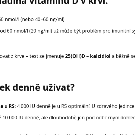
adina vitamínu D v krvi:
0 nmol/l (nebo 40–60 ng/ml)
od 60 nmol/l (20 ng/ml) už může být problém pro imunitní sy
ovat z krve – test se jmenuje
25(OH)D – kalcidiol
a běžně se
ek denně užívat?
a u RS:
4 000 IU denně je u RS optimální. U zdravého jedince
 10 000 IU denně, ale dlouhodobě jen pod odborným dohl