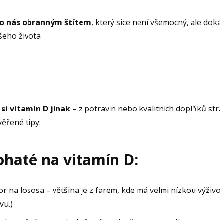
ro nás obranným štítem
, který sice není všemocný, ale do
šeho života
si vitamín D jinak
– z potravin nebo kvalitních doplňků strav
věřené tipy:
ohaté na vitamín D:
 na lososa – většina je z farem, kde má velmi nízkou výživ
vu.)