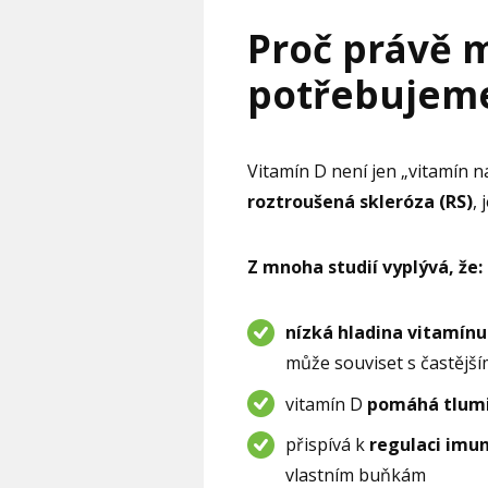
Proč právě m
potřebujeme
Vitamín D není jen „vitamín n
roztroušená skleróza (RS)
,
Z mnoha studií vyplývá, že:
nízká hladina vitamínu
může souviset s častější
vitamín D
pomáhá tlumit
přispívá k
regulaci imun
vlastním buňkám