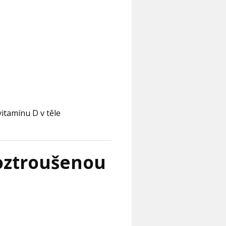
vitamínu D v těle
roztroušenou