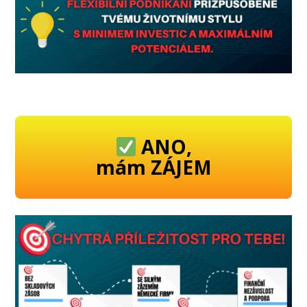
ANO,
mám ZÁJEM