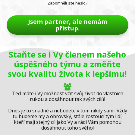
Zapomněli jste heslo?
Jsem partner, ale nemám
přístup.
Staňte se i Vy členem našeho
úspěšného týmu a změňte
svou kvalitu života k lepšímu!
Teď máte i Vy možnost vzít svůj život do vlastních
rukou a dosáhnout tak svých cílů!
Dnes je to snadné a nebudete v tom nikdy sami. Vždy
tu budeme my a obrovský, stále rostoucí tým lidí,
kteří mají stejný cíl jako Vy a rádi Vám pomohou
dosáhnout toho svého!