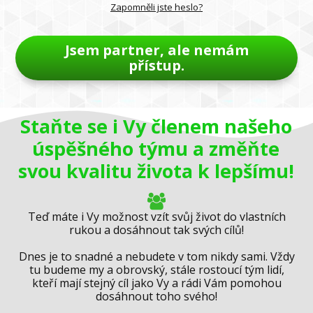
Zapomněli jste heslo?
Jsem partner, ale nemám
přístup.
Staňte se i Vy členem našeho
úspěšného týmu a změňte
svou kvalitu života k lepšímu!
Teď máte i Vy možnost vzít svůj život do vlastních
rukou a dosáhnout tak svých cílů!
Dnes je to snadné a nebudete v tom nikdy sami. Vždy
tu budeme my a obrovský, stále rostoucí tým lidí,
kteří mají stejný cíl jako Vy a rádi Vám pomohou
dosáhnout toho svého!